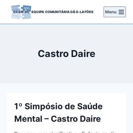
Skip
to
Menu
EQUIPA COMUNITÁRIA DÃO-LAFÕES
content
Castro Daire
1º Simpósio de Saúde
Mental – Castro Daire