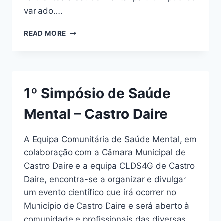
variado….
1º
READ MORE
SIMPÓSIO
DE
SAÚDE
MENTAL
–
1º Simpósio de Saúde
CASTRO
DAIRE
Mental – Castro Daire
A Equipa Comunitária de Saúde Mental, em
colaboração com a Câmara Municipal de
Castro Daire e a equipa CLDS4G de Castro
Daire, encontra-se a organizar e divulgar
um evento científico que irá ocorrer no
Município de Castro Daire e será aberto à
comunidade e profissionais das diversas