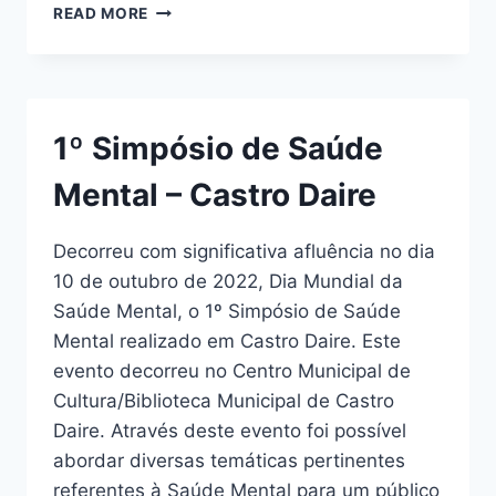
“ESTRATÉGIAS
READ MORE
PRÁTICAS
NA
ALTERAÇÃO
DO
COMPORTAMENTO
1º Simpósio de Saúde
DO
DOENTE
Mental – Castro Daire
IDOSO
–
COMO
Decorreu com significativa afluência no dia
ATUAR?”
10 de outubro de 2022, Dia Mundial da
Saúde Mental, o 1º Simpósio de Saúde
Mental realizado em Castro Daire. Este
evento decorreu no Centro Municipal de
Cultura/Biblioteca Municipal de Castro
Daire. Através deste evento foi possível
abordar diversas temáticas pertinentes
referentes à Saúde Mental para um público