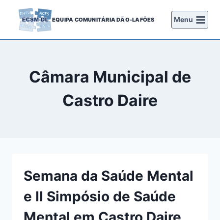
Skip
to
Menu
EQUIPA COMUNITÁRIA DÃO-LAFÕES
content
Câmara Municipal de
Castro Daire
Semana da Saúde Mental
e II Simpósio de Saúde
Mental em Castro Daire