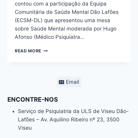
contou com a participação da Equipa
Comunitária de Saúde Mental Dão Lafões
(ECSM-DL) que apresentou uma mesa
sobre Saúde Mental moderada por Hugo
Afonso (Médico Psiquiatra…
PARTICIPAÇÃO
READ MORE
NAS
1ª
JORNADAS
DE
Email
TERMALISMO,
SAÚDE
E
ENCONTRE-NOS
BEM-
ESTAR
Serviço de Psiquiatria da ULS de Viseu Dão-
Lafões – Av. Aquilino Ribeiro nº 23, 3500
Viseu